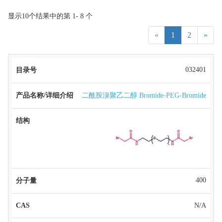
显示10个结果中的第 1- 8 个
«
1
2
»
产
032401
品
名
目
分
二酰胺溴聚乙二醇 Bromide-PEG-Bromide
称/
结
价
录
子
CAS
详
构
格
号
量
细
介
绍
400
N/A