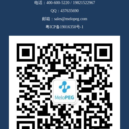
电话：400-600-5220 / 19821522967
QQ：437635690
邮箱：sales@melopeg.com
粤ICP备19016350号-1