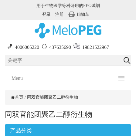
用于生物医学等科研用的PEG试剂
登录
注册
购物车
4006005220
437635690
19821522967
Menu
首页
/
同双官能团聚乙二醇衍生物
同双官能团聚乙二醇衍生物
产品分类