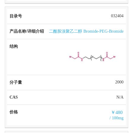
032404
二酰胺溴聚乙二醇 Bromide-PEG-Bromide
2000
N/A
￥480
/ 100mg