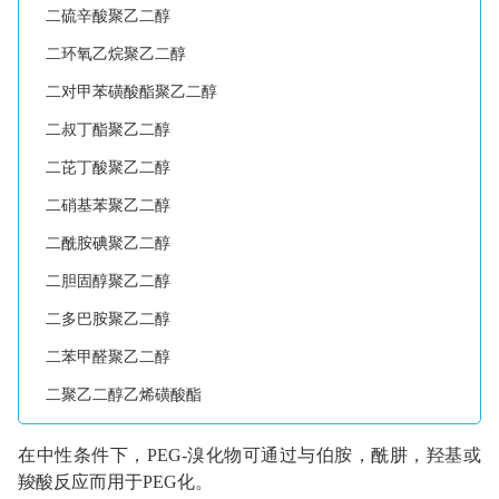
二硫辛酸聚乙二醇
二环氧乙烷聚乙二醇
二对甲苯磺酸酯聚乙二醇
二叔丁酯聚乙二醇
二芘丁酸聚乙二醇
二硝基苯聚乙二醇
二酰胺碘聚乙二醇
二胆固醇聚乙二醇
二多巴胺聚乙二醇
二苯甲醛聚乙二醇
二聚乙二醇乙烯磺酸酯
在中性条件下，PEG-溴化物可通过与伯胺，酰肼，羟基或
羧酸反应而用于PEG化。