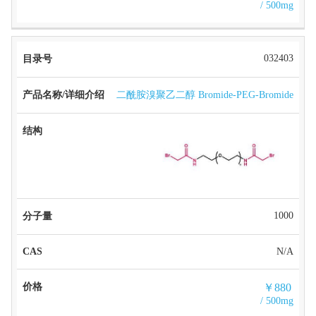
/ 500mg
032403
二酰胺溴聚乙二醇 Bromide-PEG-Bromide
1000
N/A
￥880
/ 500mg