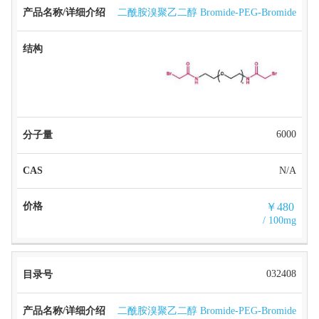
二酰胺溴聚乙二醇 Bromide-PEG-Bromide
6000
N/A
￥480
/ 100mg
032408
二酰胺溴聚乙二醇 Bromide-PEG-Bromide