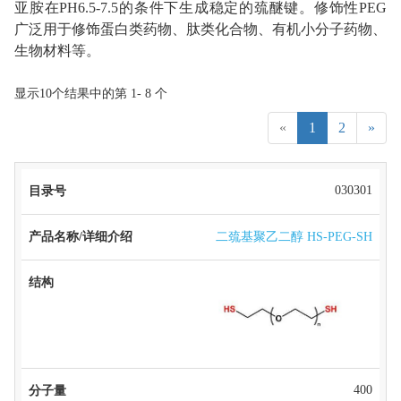
亚胺在PH6.5-7.5的条件下生成稳定的巯醚键。修饰性PEG
广泛用于修饰蛋白类药物、肽类化合物、有机小分子药物、
生物材料等。
显示10个结果中的第 1- 8 个
«
1
2
»
产
030301
品
名
目
分
二巯基聚乙二醇 HS-PEG-SH
称/
结
价
录
子
CAS
详
构
格
号
量
细
介
绍
400