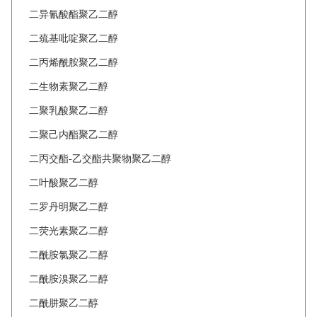
二异氰酸酯聚乙二醇
二巯基吡啶聚乙二醇
二丙烯酰胺聚乙二醇
二生物素聚乙二醇
二聚乳酸聚乙二醇
二聚己内酯聚乙二醇
二丙交酯-乙交酯共聚物聚乙二醇
二叶酸聚乙二醇
二罗丹明聚乙二醇
二荧光素聚乙二醇
二酰胺氯聚乙二醇
二酰胺溴聚乙二醇
二酰肼聚乙二醇